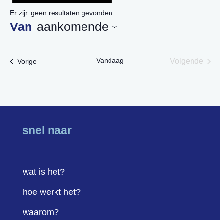
Er zijn geen resultaten gevonden.
aankomende
Selecteer
een
Vandaag
Evenementen
Volgende
Vorige
datum.
Eveneme
snel naar
wat is het?
hoe werkt het?
waarom?