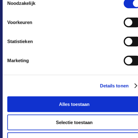
Noodzakelijk
schrijf je in voor onze nieuwsbrief
Voorkeuren
Naam
*
Statistieken
Voor
Marketing
Tuss
Details tonen
Acht
Alles toestaan
Bedrijf/organisatie
*
Selectie toestaan
E-mailadres
*