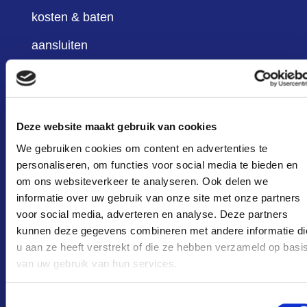
kosten & baten
aansluiten
deelnemers
infoportaal
Deze website maakt gebruik van cookies
over ons
We gebruiken cookies om content en advertenties te
actueel
personaliseren, om functies voor social media te bieden en
om ons websiteverkeer te analyseren. Ook delen we
FAQ
informatie over uw gebruik van onze site met onze partners
contact
voor social media, adverteren en analyse. Deze partners
kunnen deze gegevens combineren met andere informatie di
u aan ze heeft verstrekt of die ze hebben verzameld op basi
van uw gebruik van hun services.
blijf op de hoogte
Toestemmingsselectie