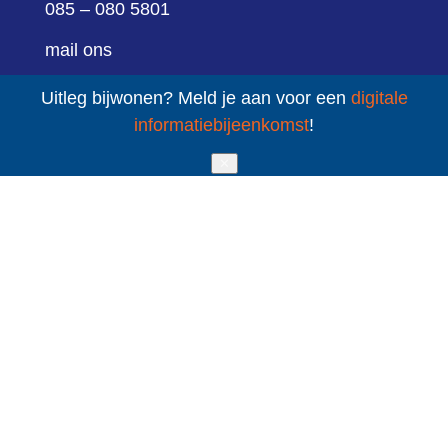
085 – 080 5801
mail ons
Sint Jacobsstraat 400-420
Uitleg bijwonen? Meld je aan voor een
digitale
informatiebijeenkomst
!
3511 BT Utrecht
✕
volg ons
LinkedIn
YouTube