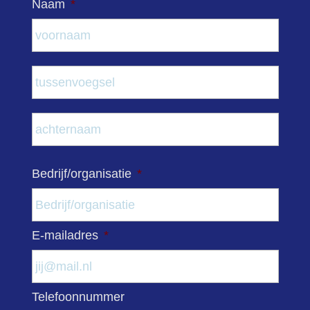
Naam
*
Voor
Tuss
Acht
Bedrijf/organisatie
*
E-mailadres
*
Telefoonnummer