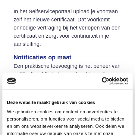
In het Selfserviceportaal upload je voortaan
zelf het nieuwe certificaat. Dat voorkomt
onnodige vertraging bij het verlopen van een
certificaat en zorgt voor continuïteit in je
aansluiting.
Notificaties op maat
Een praktische toevoeging is het beheer van
notificaties. Via het portaal stel je in of en
naar wie het Schuldenknooppunt notificaties
verstuurt. Denk aan meldingen voor nieuwe
berichten die voor je klaarstaan of berichten
Deze website maakt gebruik van cookies
die niet zijn opgepakt en dreigen te verlopen.
We gebruiken cookies om content en advertenties te
Zo mis je geen belangrijke updates en blijft
personaliseren, om functies voor social media te bieden
de doorlooptijd van dossiers kort.
en om ons websiteverkeer te analyseren. Ook delen we
informatie over uw gebruik van onze site met onze