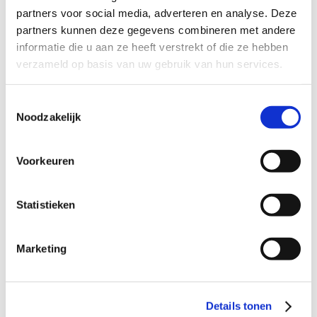
partners voor social media, adverteren en analyse. Deze
partners kunnen deze gegevens combineren met andere
Module-activering gestroomlijnd
informatie die u aan ze heeft verstrekt of die ze hebben
Het Schuldenknooppunt biedt verschillende
verzameld op basis van uw gebruik van hun services.
modules die het schuldhulpproces
ondersteunen. Denk aan modules voor
Toestemmingsselectie
Schuldregeling
, Betalingsregeling,
Noodzakelijk
Schuldinventarisatie en Meldingen
Bewindvoering.
Voorkeuren
Statistieken
Wil je een extra module activeren voor je
organisatie? In het Selfserviceportaal geef je
Marketing
dat met één klik aan. Je dient dan een
verzoek in voor activering, dat het team van
het Schuldenknooppunt beoordeelt en
Details tonen
afhandelt.