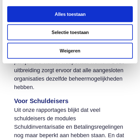
Voor System-to-System-deelnemers
Alles toestaan
Een belangrijke nieuwigheid: organisaties
die via een System-to-System-koppeling zijn
Selectie toestaan
aangesloten, kunnen nu ook via
eHerkenning inloggen op het beheerportaal.
Weigeren
Voorheen was dit alleen mogelijk voor
partijen die via het webportaal werken. Deze
uitbreiding zorgt ervoor dat alle aangesloten
organisaties dezelfde beheermogelijkheden
hebben.
Voor Schuldeisers
Uit onze rapportages blijkt dat veel
schuldeisers de modules
Schuldinventarisatie en Betalingsregelingen
nog maar beperkt aan hebben staan. En dat