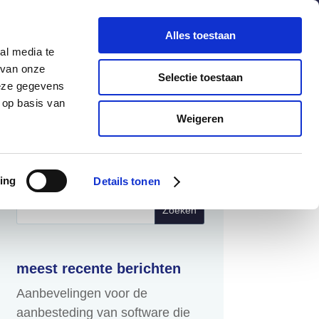
chuldenknooppunt.nl
Contact
Nieuwsbrief
Alles toestaan
al media te
helpdesk
en
webportaal
 van onze
Selectie toestaan
deze gegevens
 op basis van
Informatie
Actueel
Weigeren
Zoeken
ing
Details tonen
naar:
meest recente berichten
Aanbevelingen voor de
aanbesteding van software die