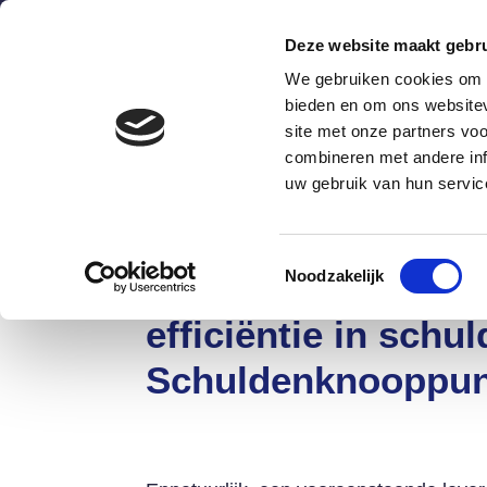
Deze website maakt gebru
We gebruiken cookies om c
bieden en om ons websitev
site met onze partners vo
combineren met andere inf
Wat is het?
Hoe werkt he
uw gebruik van hun servic
Toestemmingsselectie
Noodzakelijk
Ennatuurlijk streef
efficiëntie in schu
Schuldenknooppun