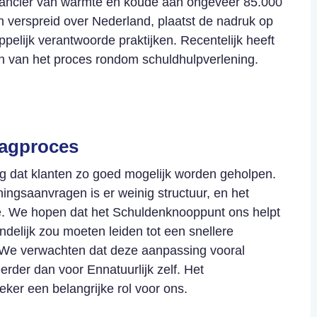
erancier van warmte en koude aan ongeveer 85.000
 verspreid over Nederland, plaatst de nadruk op
elijk verantwoorde praktijken. Recentelijk heeft
ren van het proces rondom schuldhulpverlening.
aagproces
ang dat klanten zo goed mogelijk worden geholpen.
ingsaanvragen is er weinig structuur, en het
e. We hopen dat het Schuldenknooppunt ons helpt
ndelijk zou moeten leiden tot een snellere
 We verwachten dat deze aanpassing vooral
erder dan voor Ennatuurlijk zelf. Het
eker een belangrijke rol voor ons.