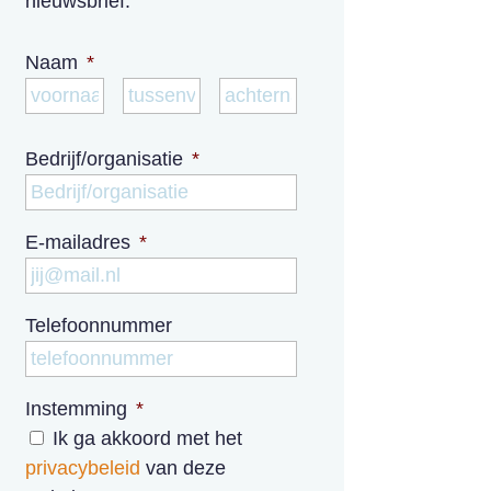
nieuwsbrief:
Naam
*
Voornaam
Tussenvoegsel
Achternaam
Bedrijf/organisatie
*
E-mailadres
*
Telefoonnummer
Instemming
*
Ik ga akkoord met het
privacybeleid
van deze