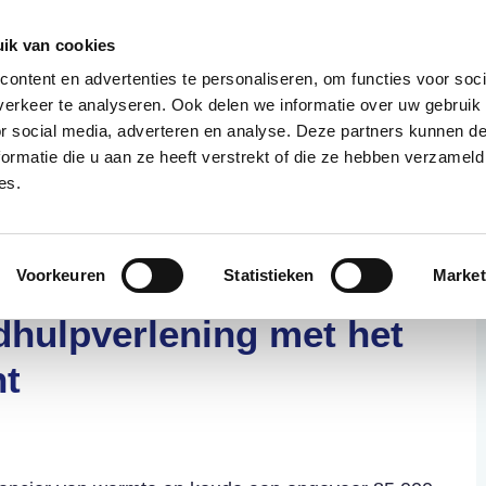
085 – 080 5801
info@s
ik van cookies
ontent en advertenties te personaliseren, om functies voor soci
aanmeld
erkeer te analyseren. Ook delen we informatie over uw gebruik
or social media, adverteren en analyse. Deze partners kunnen 
ormatie die u aan ze heeft verstrekt of die ze hebben verzameld
t?
Deelnemers
Over ons
es.
Voorkeuren
Statistieken
Market
t naar uniformiteit en
ldhulpverlening met het
t