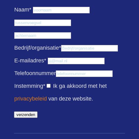
Voornaam
Naam
*
Tussenvoegsel
Achternaam
Bedrijf/organisatie
*
E-mailadres
*
Telefoonnummer
Instemming
*
Ik ga akkoord met het
privacybeleid
van deze website.
verzenden