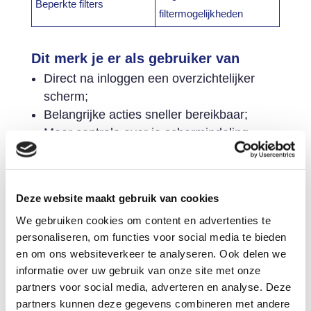
Beperkte filters
filtermogelijkheden
Dit merk je er als gebruiker van
Direct na inloggen een overzichtelijker
scherm;
Belangrijke acties sneller bereikbaar;
Meer controle over je schermindeling.
Wat blijft hetzelfde?
De werking van modules verandert niet;
Deze website maakt gebruik van cookies
De inhoud van berichten blijft hetzelfde;
We gebruiken cookies om content en advertenties te
Werkprocessen blijven ongewijzigd;
personaliseren, om functies voor social media te bieden
Je kunt blijven werken zoals je gewend
en om ons websiteverkeer te analyseren. Ook delen we
bent.
informatie over uw gebruik van onze site met onze
partners voor social media, adverteren en analyse. Deze
Vragen?
partners kunnen deze gegevens combineren met andere