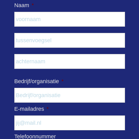
Naam
*
Voor
Tuss
Acht
Bedrijf/organisatie
*
E-mailadres
*
Telefoonnummer