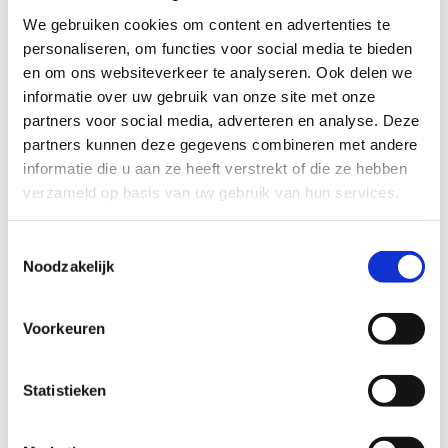
Kennisgeving via het Schuldenknooppunt.
We gebruiken cookies om content en advertenties te
personaliseren, om functies voor social media te bieden
Tijdens deze laagdrempelige sessie
en om ons websiteverkeer te analyseren. Ook delen we
beantwoorden we jouw vragen, delen we
informatie over uw gebruik van onze site met onze
praktische tips en laten we zien hoe je het
partners voor social media, adverteren en analyse. Deze
Schuldenknooppunt als gebruiker nog
partners kunnen deze gegevens combineren met andere
efficiënter kunt inzetten. Heb je vooraf al
informatie die u aan ze heeft verstrekt of die ze hebben
verzameld op basis van uw gebruik van hun services.
vragen die je graag beantwoord ziet tijdens
de sessie? Geef die voor maandag 9
Toestemmingsselectie
februari 2026 aan ons door.
Noodzakelijk
AANMELDEN >
Spreekuur
Schuldenknooppunt – Schuldenknooppunt
Voorkeuren
Eén standaard, één kanaal
Met Pauzesignaal zetten we opnieuw een
Statistieken
belangrijke stap richting ons doel: één
standaard, één kanaal voor