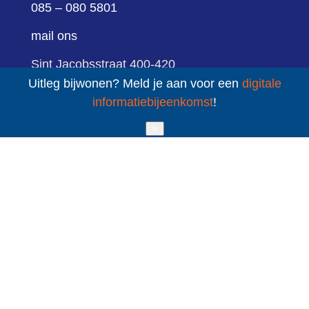
085 – 080 5801
mail ons
Sint Jacobsstraat 400-420
Uitleg bijwonen? Meld je aan voor een
digitale
3511 BT Utrecht
informatiebijeenkomst
!
✕
volg ons
LinkedIn
YouTube
sitemap
cookies
privacy
Schuldenknooppunt © 2020