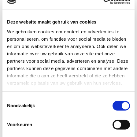
Vergroot de maatschappelijke impact
door mee te doen
De praktijk laat zien wat standaardisatie kan
Deze website maakt gebruik van cookies
opleveren en dat het echte verschil pas
We gebruiken cookies om content en advertenties te
ontstaat wanneer het Schuldenknooppunt
personaliseren, om functies voor social media te bieden
door zoveel mogelijk partijen in de keten
en om ons websiteverkeer te analyseren. Ook delen we
wordt gebruikt. Hoe meer schuldeisers en
informatie over uw gebruik van onze site met onze
schuldhulpverleners dezelfde standaard
partners voor social media, adverteren en analyse. Deze
partners kunnen deze gegevens combineren met andere
gebruiken, hoe sneller duidelijkheid ontstaat,
informatie die u aan ze heeft verstrekt of die ze hebben
hoe voorspelbaarder het proces wordt en
verzameld op basis van uw gebruik van hun services.
hoe meer capaciteit vrijkomt voor dossiers
die extra aandacht vragen. De optimale
Toestemmingsselectie
maatschappelijke impact valt of staat met
Noodzakelijk
het omarmen van oplossingen zoals het
Schuldenknooppunt.
Voorkeuren
Pak door en sluit aan op het