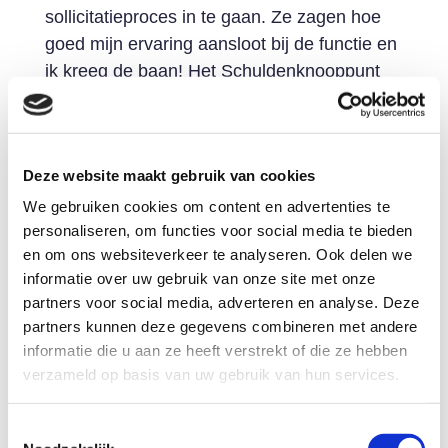
sollicitatieproces in te gaan. Ze zagen hoe
goed mijn ervaring aansloot bij de functie en
ik kreeg de baan! Het Schuldenknooppunt
laat hiermee zien echt een inclusieve
werkgever te zijn. Ik heb het heel erg naar
mijn zin hier!”
Deze website maakt gebruik van cookies
Marjolijn neemt het stokje over van Yvette
We gebruiken cookies om content en advertenties te
Werkman. We bedanken Yvette voor haar
personaliseren, om functies voor social media te bieden
inzet en de fijne samenwerking en wensen
en om ons websiteverkeer te analyseren. Ook delen we
Marjolijn veel werkplezier toe!
informatie over uw gebruik van onze site met onze
partners voor social media, adverteren en analyse. Deze
Ook solliciteren bij het
partners kunnen deze gegevens combineren met andere
Schuldenknooppunt?
informatie die u aan ze heeft verstrekt of die ze hebben
Werken bij het Schuldenknooppunt betekent
verzameld op basis van uw gebruik van hun services.
werken in een organisatie die zich snel
ontwikkelt. Je krijgt een baan die een
Toestemmingsselectie