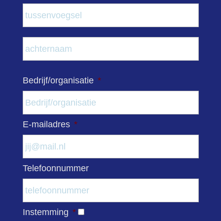
Tuss
Acht
Bedrijf/organisatie
*
E-mailadres
*
Telefoonnummer
Instemming
*