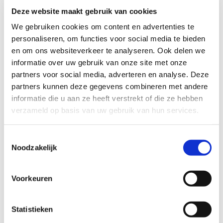
Benieuwd hoe jouw organisatie deze
Deze website maakt gebruik van cookies
module kan gebruiken?
Neem gerust
contact op
.
We gebruiken cookies om content en advertenties te
personaliseren, om functies voor social media te bieden
Hoe werkt het Schuldenknooppunt?
en om ons websiteverkeer te analyseren. Ook delen we
informatie over uw gebruik van onze site met onze
Het Schuldenknooppunt faciliteert het
partners voor social media, adverteren en analyse. Deze
uitwisselen van gegevens zonder extra
partners kunnen deze gegevens combineren met andere
papierwerk of koppelingen. Ook dit
informatie die u aan ze heeft verstrekt of die ze hebben
experiment laat zien hoe het
verzameld op basis van uw gebruik van hun services.
Schuldenknooppunt een
steeds centralere
rol inneemt
in de schuldhulpketen. Door
Toestemmingsselectie
signalen via één kanaal te laten verlopen,
Noodzakelijk
werken ketenpartners sneller en effectiever
samen.
Voorkeuren
Ook deelnemen aan het
Schuldenknooppunt?
Statistieken
Wil je weten wat het Schuldenknooppunt