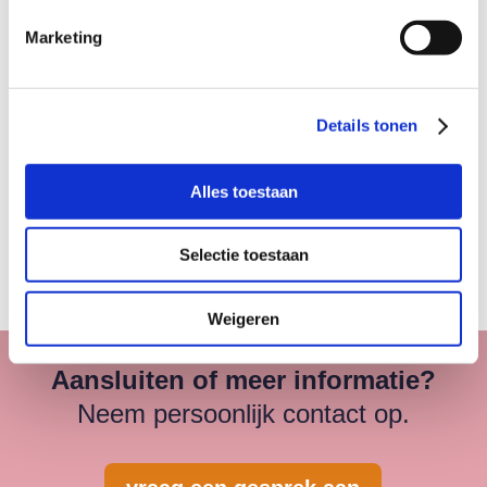
voor jouw organisatie kan betekenen? Meld
Marketing
je aan voor een van onze
maandelijkse
informatiebijeenkomsten
of
neem direct
contact met ons op.
Details tonen
Alles toestaan
←
Vorig bericht
Volgend bericht
→
Selectie toestaan
Weigeren
Aansluiten of meer informatie?
Neem persoonlijk contact op.