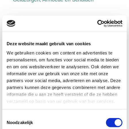
Deze website maakt gebruik van cookies
We gebruiken cookies om content en advertenties te
personaliseren, om functies voor social media te bieden
Schuldenknooppunt bij conferentie
en om ons websiteverkeer te analyseren. Ook delen we
Aanpak Geldzorgen, Armoede en
informatie over uw gebruik van onze site met onze
Schulden
partners voor social media, adverteren en analyse. Deze
Vorig jaar presenteerde minister Carola
partners kunnen deze gegevens combineren met andere
Schouten heldere doelstellingen tegen
informatie die u aan ze heeft verstrekt of die ze hebben
armoede aan de Tweede Kamer. Het doel is
verzameld op basis van uw gebruik van hun services.
om het aantal kinderen dat opgroeit in
armoede voor 2025 te halveren. Een ander
Toestemmingsselectie
doel is het aantal mensen dat in armoede
Noodzakelijk