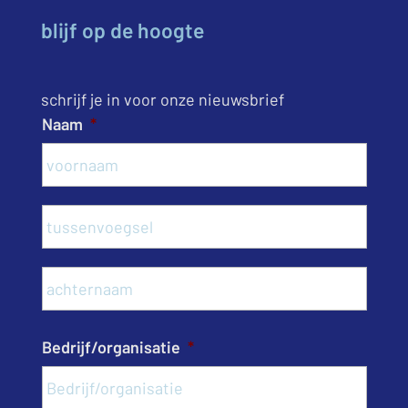
blijf op de hoogte
schrijf je in voor onze nieuwsbrief
Naam
*
Voor
Tusse
Acht
Bedrijf/organisatie
*