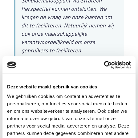
Schuldenknooppunt via Stratech
Perspectief kunnen ontsluiten. We
kregen de vraag van onze klanten om
dit te faciliteren. Natuurlijk nemen wij
ook onze maatschappelijke
verantwoordelijkheid om onze
gebruikers te faciliteren
schuldentrajecten zoveel mogelijk te
verkorten. Het op een veilige manier
digitaal uitwisselen van berichten
heeft de toekomst, dus laten we daar
Deze website maakt gebruik van cookies
met zijn allen voor gaan. Ook de
We gebruiken cookies om content en advertenties te
convenanten die er nu zijn, helpen om
personaliseren, om functies voor social media te bieden
processen te versnellen. De weg voor
en om ons websiteverkeer te analyseren. Ook delen we
alle gemeenten die software van
informatie over uw gebruik van onze site met onze
Stratech gebruiken is nu vrij om ook te
partners voor social media, adverteren en analyse. Deze
starten met het Schuldenknooppunt.
partners kunnen deze gegevens combineren met andere