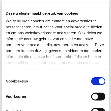
en voor het creëren van een standaard in
het schuldenlandschap.
Deze website maakt gebruik van cookies
We gebruiken cookies om content en advertenties te
Samen werken we aan het doel om het
personaliseren, om functies voor social media te bieden
aantal huishoudens met problematische
en om ons websiteverkeer te analyseren. Ook delen we
schulden in 2030 sterk te verminderen.
informatie over uw gebruik van onze site met onze
partners voor social media, adverteren en analyse. Deze
Meer weten of aansluiten?
partners kunnen deze gegevens combineren met andere
Wil je als organisatie bijdragen aan een
informatie die u aan ze heeft verstrekt of die ze hebben
efficiënte aanpak van schulden? Sluit dan
verzameld op basis van uw gebruik van hun services.
ook aan op het Schuldenknooppunt! Het
Schuldenknooppunt organiseert
elke maand
Toestemmingsselectie
informatiebijeenkomsten
om je te
Noodzakelijk
informeren.
Volg ons via LinkedIn
en vergeet
niet om je
in te schrijven voor de
Voorkeuren
nieuwsbrief
.